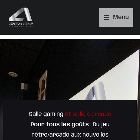
Aller
au
Menu
contenu
Salle gaming
et salle d'arcade
Pour tous les goûts
: Du jeu
rétro/arcade aux nouvelles